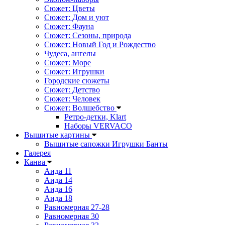
Сюжет: Цветы
Сюжет: Дом и уют
Сюжет: Фауна
Сюжет: Сезоны, природа
Сюжет: Новый Год и Рождество
Чудеса, ангелы
Сюжет: Море
Сюжет: Игрушки
Городские сюжеты
Сюжет: Детство
Сюжет: Человек
Сюжет: Волшебство
Ретро-детки, Klart
Наборы VERVACO
Вышитые картины
Вышитые сапожки Игрушки Банты
Галерея
Канва
Аида 11
Аида 14
Аида 16
Аида 18
Равномерная 27-28
Равномерная 30