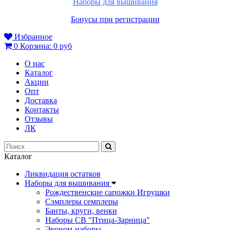
Наборы для вышивания
Бонусы при регистрации
Избранное
0
Корзина:
0 руб
О нас
Каталог
Акции
Опт
Доставка
Контакты
Отзывы
ЛК
Каталог
Ликвидация остатков
Наборы для вышивания
Рождественские сапожки Игрушки
Сэмплеры семплеры
Банты, круги, венки
Наборы СВ "Птица-Зарница"
Эконом-наборы