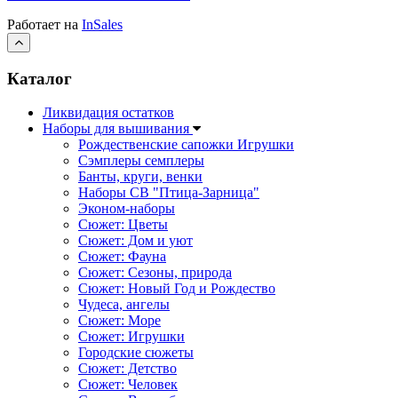
Работает на
InSales
Каталог
Ликвидация остатков
Наборы для вышивания
Рождественские сапожки Игрушки
Сэмплеры семплеры
Банты, круги, венки
Наборы СВ "Птица-Зарница"
Эконом-наборы
Сюжет: Цветы
Сюжет: Дом и уют
Сюжет: Фауна
Сюжет: Сезоны, природа
Сюжет: Новый Год и Рождество
Чудеса, ангелы
Сюжет: Море
Сюжет: Игрушки
Городские сюжеты
Сюжет: Детство
Сюжет: Человек