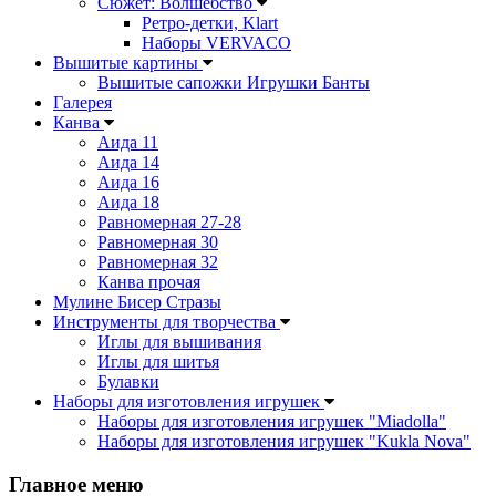
Сюжет: Волшебство
Ретро-детки, Klart
Наборы VERVACO
Вышитые картины
Вышитые сапожки Игрушки Банты
Галерея
Канва
Аида 11
Аида 14
Аида 16
Аида 18
Равномерная 27-28
Равномерная 30
Равномерная 32
Канва прочая
Мулине Бисер Стразы
Инструменты для творчества
Иглы для вышивания
Иглы для шитья
Булавки
Наборы для изготовления игрушек
Наборы для изготовления игрушек "Miadolla"
Наборы для изготовления игрушек "Kukla Nova"
Главное меню