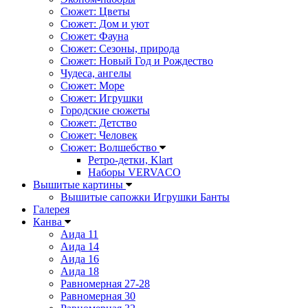
Сюжет: Цветы
Сюжет: Дом и уют
Сюжет: Фауна
Сюжет: Сезоны, природа
Сюжет: Новый Год и Рождество
Чудеса, ангелы
Сюжет: Море
Сюжет: Игрушки
Городские сюжеты
Сюжет: Детство
Сюжет: Человек
Сюжет: Волшебство
Ретро-детки, Klart
Наборы VERVACO
Вышитые картины
Вышитые сапожки Игрушки Банты
Галерея
Канва
Аида 11
Аида 14
Аида 16
Аида 18
Равномерная 27-28
Равномерная 30