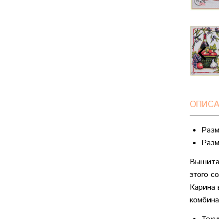
ОПИСА
Разм
Разм
Вышитая
этого с
Карина 
комбина