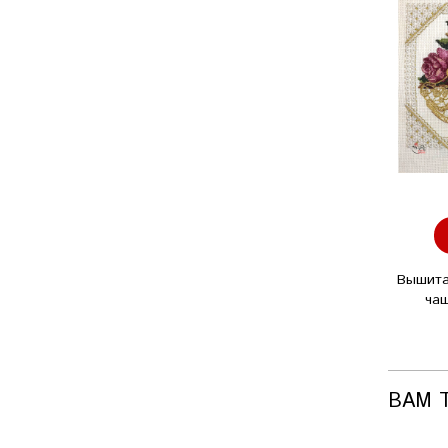
Вышита
чаш
ВАМ 