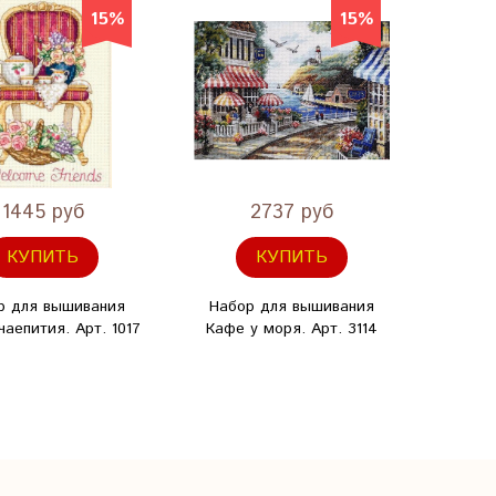
15%
15%
1445 руб
2737 руб
КУПИТЬ
КУПИТЬ
р для вышивания
Набор для вышивания
Набо
аепития. Арт. 1017
Кафе у моря. Арт. 3114
Приб