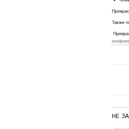
Техн
Прекрас
Также п
Прекрас
sredize
НЕ З