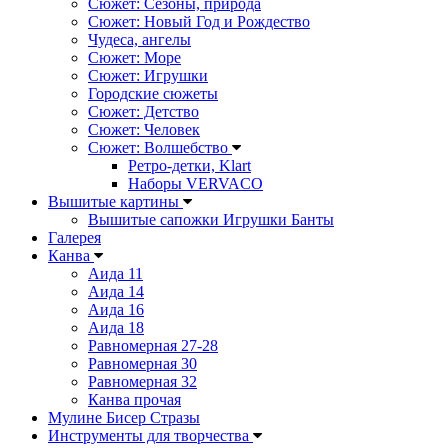
Сюжет: Сезоны, природа
Сюжет: Новый Год и Рождество
Чудеса, ангелы
Сюжет: Море
Сюжет: Игрушки
Городские сюжеты
Сюжет: Детство
Сюжет: Человек
Сюжет: Волшебство
Ретро-детки, Klart
Наборы VERVACO
Вышитые картины
Вышитые сапожки Игрушки Банты
Галерея
Канва
Аида 11
Аида 14
Аида 16
Аида 18
Равномерная 27-28
Равномерная 30
Равномерная 32
Канва прочая
Мулине Бисер Стразы
Инструменты для творчества