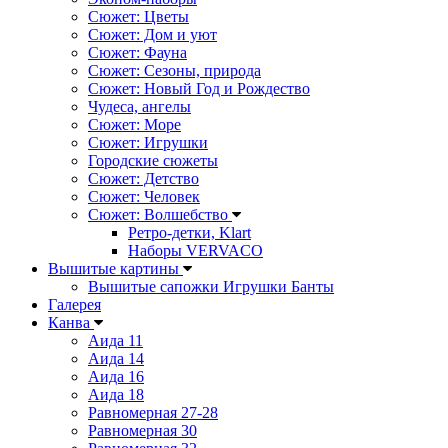
Сюжет: Цветы
Сюжет: Дом и уют
Сюжет: Фауна
Сюжет: Сезоны, природа
Сюжет: Новый Год и Рождество
Чудеса, ангелы
Сюжет: Море
Сюжет: Игрушки
Городские сюжеты
Сюжет: Детство
Сюжет: Человек
Сюжет: Волшебство
Ретро-детки, Klart
Наборы VERVACO
Вышитые картины
Вышитые сапожки Игрушки Банты
Галерея
Канва
Аида 11
Аида 14
Аида 16
Аида 18
Равномерная 27-28
Равномерная 30