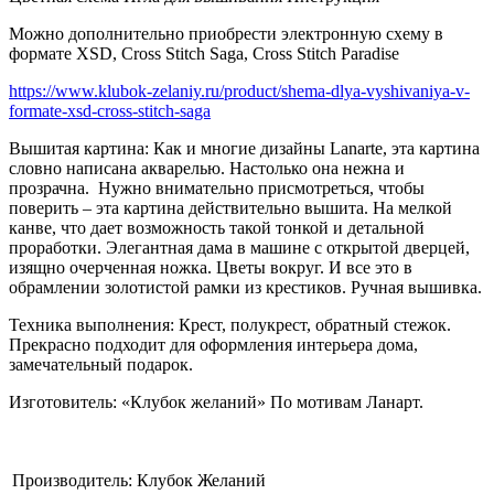
Можно дополнительно приобрести электронную схему в
формате XSD, Cross Stitch Saga, Cross Stitch Paradise
https://www.klubok-zelaniy.ru/product/shema-dlya-vyshivaniya-v-
formate-xsd-cross-stitch-saga
Вышитая картина: Как и многие дизайны
Lanarte
, эта картина
словно написана акварелью. Настолько она нежна и
прозрачна.
Нужно внимательно присмотреться, чтобы
поверить – эта картина действительно вышита. На мелкой
канве, что дает возможность такой тонкой и детальной
проработки. Элегантная дама в машине с открытой дверцей,
изящно очерченная ножка. Цветы вокруг. И все это в
обрамлении золотистой рамки из крестиков. Ручная вышивка.
Техника выполнения: Крест, полукрест, обратный стежок.
Прекрасно подходит для оформления интерьера дома,
замечательный подарок.
Изготовитель: «Клубок желаний» По мотивам Ланарт.
Производитель:
Клубок Желаний