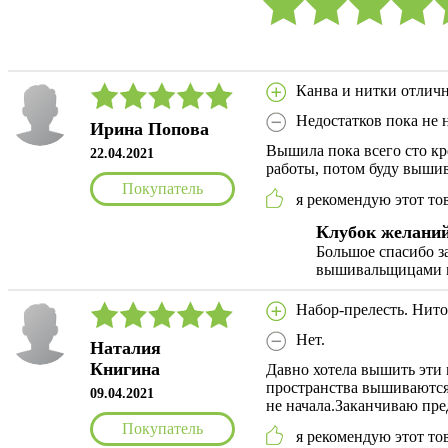
Канва и нитки отличн
Недостатков пока не 
Ирина Попова
Вышила пока всего сто кр
22.04.2021
работы, потом буду выши
Покупатель
я рекомендую этот то
Клубок желани
Большое спасибо з
вышивальщицами в
Набор-прелесть. Нито
Нет.
Наталия
Книгина
Давно хотела вышить эти 
пространства вышиваются 
09.04.2021
не начала.Заканчиваю пре
Покупатель
я рекомендую этот то