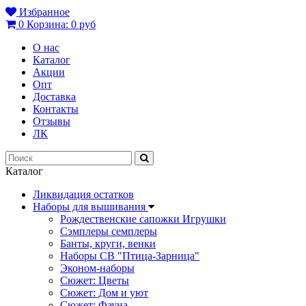
Избранное
0
Корзина:
0 руб
О нас
Каталог
Акции
Опт
Доставка
Контакты
Отзывы
ЛК
Каталог
Ликвидация остатков
Наборы для вышивания
Рождественские сапожки Игрушки
Сэмплеры семплеры
Банты, круги, венки
Наборы СВ "Птица-Зарница"
Эконом-наборы
Сюжет: Цветы
Сюжет: Дом и уют
Сюжет: Фауна