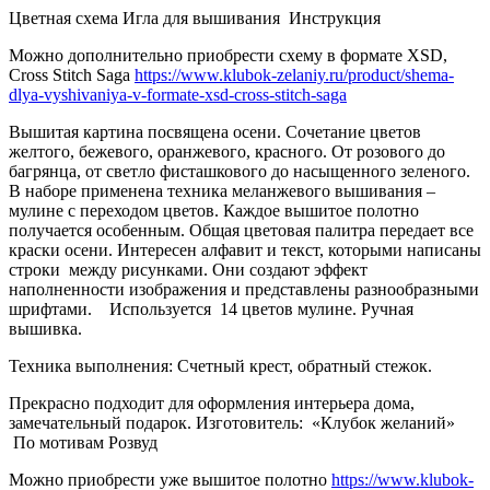
Цветная схема Игла для вышивания
Инструкция
Можно дополнительно приобрести схему в формате XSD,
Cross Stitch Saga
https://www.klubok-zelaniy.ru/product/shema-
dlya-vyshivaniya-v-formate-xsd-cross-stitch-saga
Вышитая картина посвящена осени. Сочетание цветов
желтого, бежевого, оранжевого, красного. От розового до
багрянца, от светло фисташкового до насыщенного зеленого.
В наборе применена техника меланжевого вышивания –
мулине с переходом цветов. Каждое вышитое полотно
получается особенным. Общая цветовая палитра передает все
краски осени. Интересен алфавит и текст, которыми написаны
строки
между рисунками. Они создают эффект
наполненности изображения и представлены разнообразными
шрифтами.
Используется
14 цветов мулине. Ручная
вышивка.
Техника выполнения: Счетный крест, обратный стежок.
Прекрасно подходит для оформления интерьера дома,
замечательный подарок. Изготовитель:
«Клубок желаний»
По мотивам Розвуд
Можно приобрести уже вышитое полотно
https://www.klubok-