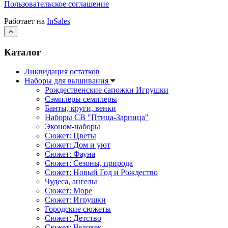
Пользовательское соглашение
Работает на
InSales
Каталог
Ликвидация остатков
Наборы для вышивания
Рождественские сапожки Игрушки
Сэмплеры семплеры
Банты, круги, венки
Наборы СВ "Птица-Зарница"
Эконом-наборы
Сюжет: Цветы
Сюжет: Дом и уют
Сюжет: Фауна
Сюжет: Сезоны, природа
Сюжет: Новый Год и Рождество
Чудеса, ангелы
Сюжет: Море
Сюжет: Игрушки
Городские сюжеты
Сюжет: Детство
Сюжет: Человек