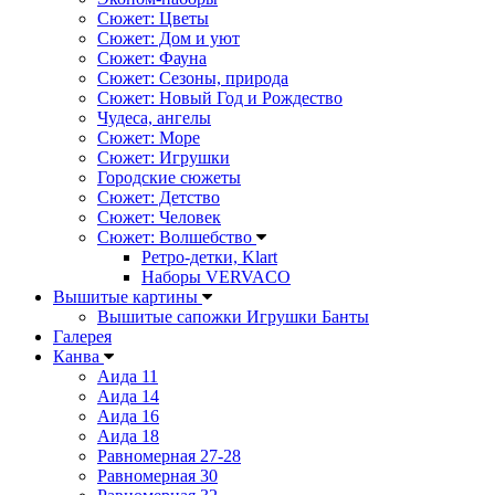
Сюжет: Цветы
Сюжет: Дом и уют
Сюжет: Фауна
Сюжет: Сезоны, природа
Сюжет: Новый Год и Рождество
Чудеса, ангелы
Сюжет: Море
Сюжет: Игрушки
Городские сюжеты
Сюжет: Детство
Сюжет: Человек
Сюжет: Волшебство
Ретро-детки, Klart
Наборы VERVACO
Вышитые картины
Вышитые сапожки Игрушки Банты
Галерея
Канва
Аида 11
Аида 14
Аида 16
Аида 18
Равномерная 27-28
Равномерная 30