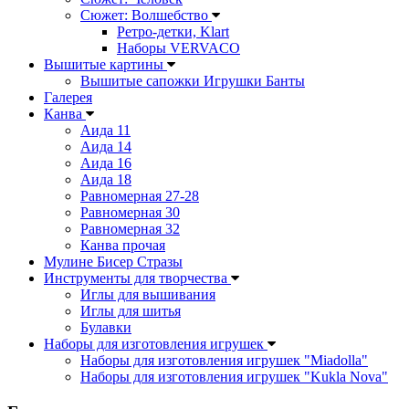
Сюжет: Волшебство
Ретро-детки, Klart
Наборы VERVACO
Вышитые картины
Вышитые сапожки Игрушки Банты
Галерея
Канва
Аида 11
Аида 14
Аида 16
Аида 18
Равномерная 27-28
Равномерная 30
Равномерная 32
Канва прочая
Мулине Бисер Стразы
Инструменты для творчества
Иглы для вышивания
Иглы для шитья
Булавки
Наборы для изготовления игрушек
Наборы для изготовления игрушек "Miadolla"
Наборы для изготовления игрушек "Kukla Nova"