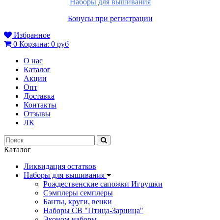
Наборы для вышивания
Бонусы при регистрации
Избранное
0
Корзина:
0 руб
О нас
Каталог
Акции
Опт
Доставка
Контакты
Отзывы
ЛК
Каталог
Ликвидация остатков
Наборы для вышивания
Рождественские сапожки Игрушки
Сэмплеры семплеры
Банты, круги, венки
Наборы СВ "Птица-Зарница"
Эконом-наборы