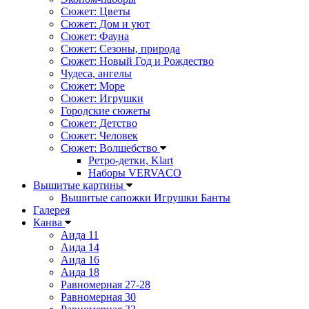
Сюжет: Цветы
Сюжет: Дом и уют
Сюжет: Фауна
Сюжет: Сезоны, природа
Сюжет: Новый Год и Рождество
Чудеса, ангелы
Сюжет: Море
Сюжет: Игрушки
Городские сюжеты
Сюжет: Детство
Сюжет: Человек
Сюжет: Волшебство
Ретро-детки, Klart
Наборы VERVACO
Вышитые картины
Вышитые сапожки Игрушки Банты
Галерея
Канва
Аида 11
Аида 14
Аида 16
Аида 18
Равномерная 27-28
Равномерная 30