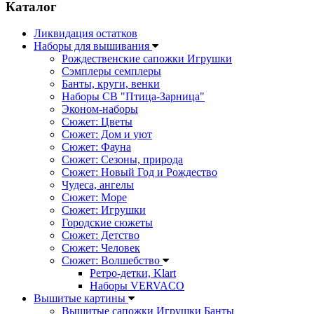
Каталог
Ликвидация остатков
Наборы для вышивания
Рождественские сапожки Игрушки
Сэмплеры семплеры
Банты, круги, венки
Наборы СВ "Птица-Зарница"
Эконом-наборы
Сюжет: Цветы
Сюжет: Дом и уют
Сюжет: Фауна
Сюжет: Сезоны, природа
Сюжет: Новый Год и Рождество
Чудеса, ангелы
Сюжет: Море
Сюжет: Игрушки
Городские сюжеты
Сюжет: Детство
Сюжет: Человек
Сюжет: Волшебство
Ретро-детки, Klart
Наборы VERVACO
Вышитые картины
Вышитые сапожки Игрушки Банты