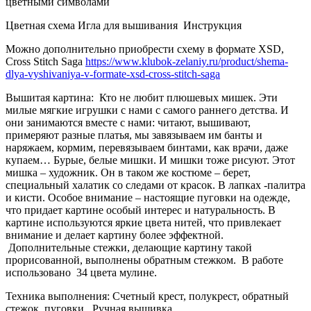
цветными символами
Цветная схема Игла для вышивания
Инструкция
Можно дополнительно приобрести схему в формате XSD,
Cross Stitch Saga
https://www.klubok-zelaniy.ru/product/shema-
dlya-vyshivaniya-v-formate-xsd-cross-stitch-saga
Вышитая картина:
Кто не любит плюшевых мишек. Эти
милые мягкие игрушки с нами с самого раннего детства. И
они занимаются вместе с нами: читают, вышивают,
примеряют разные платья, мы завязываем им банты и
наряжаем, кормим, перевязываем бинтами, как врачи, даже
купаем… Бурые, белые мишки. И мишки тоже рисуют. Этот
мишка – художник. Он в таком же костюме – берет,
специальный халатик со следами от красок. В лапках -палитра
и кисти. Особое внимание – настоящие пуговки на одежде,
что придает картине особый интерес и натуральность. В
картине используются яркие цвета нитей, что привлекает
внимание и делает картину более эффектной.
Дополнительные стежки, делающие картину такой
прорисованной, выполнены обратным стежком.
В работе
использовано
34 цвета мулине.
Техника выполнения: Счетный крест, полукрест, обратный
стежок, пуговки.
Ручная вышивка.