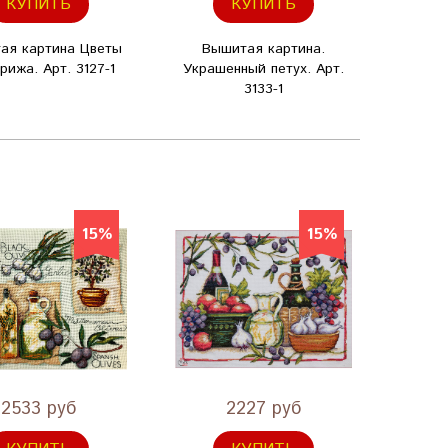
КУПИТЬ
КУПИТЬ
ая картина Цветы
Вышитая картина.
Вы
рижа. Арт. 3127-1
Украшенный петух. Арт.
Цвето
3133-1
скору
15%
15%
2533 руб
2227 руб