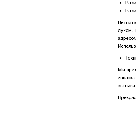
Разм
Разм
Вышитая
духом. 
адресом
Использ
Техн
Мы прил
изнанка
вышива
Прекрас