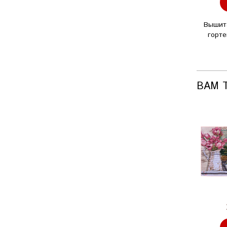
Вышита
горте
ВАМ 