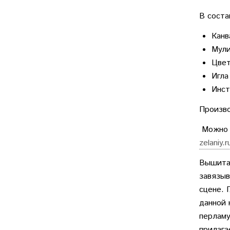
В соста
Канв
Мули
Цвет
Игла
Инст
Произв
Можно д
zelaniy.
Вышитая
завязыв
сцене. 
данной 
перламу
прилага