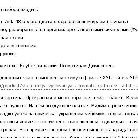
в набора входит:
а Aida 18 белого цвета с обработанным краем (Тайвань)
не, разобранные на органайзере с цветными символами (Фр
ная схема
 для вышивания
рукция
одитель: Клубок желаний По мотивам Дименшенс
ополнительно приобрести схему в фомате XSD, Cross Sti
ru/product/shema-dlya-vyshivaniya-v-formate-xsd-cross-stitch-s
 картина: Прекрасная и многообразная тема – балет. Вели
ает пуанты. На ней воздушное платье. Видимо, репетиции 
Гладко уложена прическа, украшений минимум, только тонк
картины является полукрест, выполненный «дважды»: снача
тровая. Это придает особый блеск и пышность наряда тан
ется специальный диспенсер. Крест и полукрест в 1-6 нит