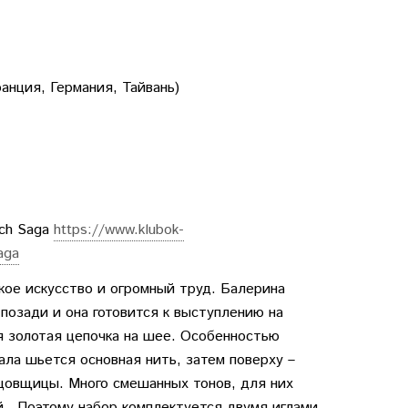
анция, Германия, Тайвань)
tch Saga
https://www.klubok-
aga
кое искусство и огромный труд. Балерина
позади и она готовится к выступлению на
ая золотая цепочка на шее. Особенностью
ла шьется основная нить, затем поверху –
цовщицы. Много смешанных тонов, для них
ей. Поэтому набор комплектуется двумя иглами