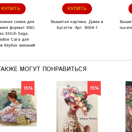
КУПИТЬ
КУПИТЬ
ронная схема для
Вышитая картина. Дама в
Вышит
ания формат XSD,
Бугатти. Арт. 8004-1
тысяче
ss Stitch Saga,
adise Сага для
в Клубок желаний
ТАКЖЕ МОГУТ ПОНРАВИТЬСЯ
15%
15%