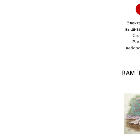
Элект
вышив
Cro
Par
наборо
ВАМ 