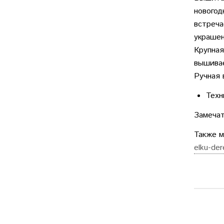
новогод
встреча
украшен
Крупная
вышивае
Ручная 
Техн
Замечат
Также 
elku-der