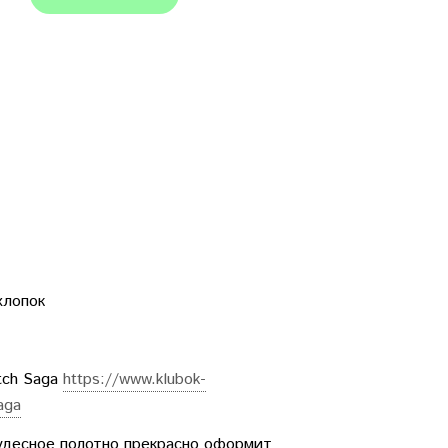
хлопок
tch Saga
https://www.klubok-
aga
чудесное полотно прекрасно оформит