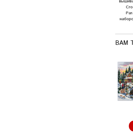
вышив
Cro
Par
наборо
ВАМ 