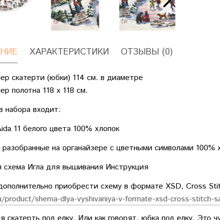
НИЕ
ХАРАКТЕРИСТИКИ
ОТЗЫВЫ (0)
ер скатерти (юбки) 114 см. в диаметре
ер полотна 118 х 118 см.
в набора входит:
ida 11 белого цвета 100% хлопок
 разобранные на органайзере с цветными символами 100% 
 схема Игла для вышивания Инструкция
ополнительно приобрести схему в формате XSD, Cross Sti
ru/product/shema-dlya-vyshivaniya-v-formate-xsd-cross-stitch-s
 скатерть под елку. Или как говорят, юбка под елку. Это 