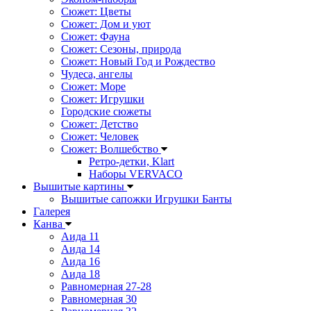
Сюжет: Цветы
Сюжет: Дом и уют
Сюжет: Фауна
Сюжет: Сезоны, природа
Сюжет: Новый Год и Рождество
Чудеса, ангелы
Сюжет: Море
Сюжет: Игрушки
Городские сюжеты
Сюжет: Детство
Сюжет: Человек
Сюжет: Волшебство
Ретро-детки, Klart
Наборы VERVACO
Вышитые картины
Вышитые сапожки Игрушки Банты
Галерея
Канва
Аида 11
Аида 14
Аида 16
Аида 18
Равномерная 27-28
Равномерная 30