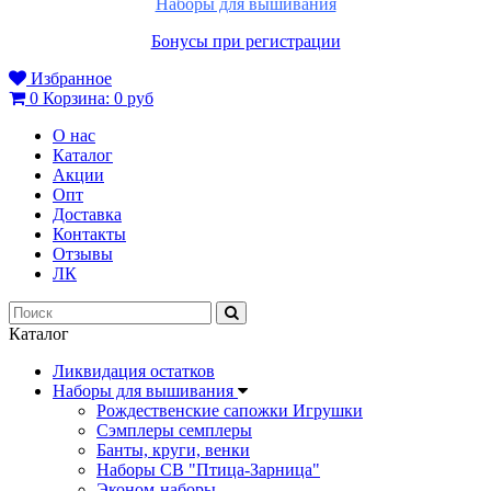
Наборы для вышивания
Бонусы при регистрации
Избранное
0
Корзина:
0 руб
О нас
Каталог
Акции
Опт
Доставка
Контакты
Отзывы
ЛК
Каталог
Ликвидация остатков
Наборы для вышивания
Рождественские сапожки Игрушки
Сэмплеры семплеры
Банты, круги, венки
Наборы СВ "Птица-Зарница"
Эконом-наборы