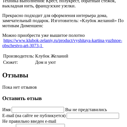
Техника выполнения: Крест, полукрест, обратный стежок,
выкладная нить, французские узелки.
Прекрасно подходит для оформления интерьера дома,
замечательный подарок.
Изготовитель: «Клубок желаний» По
мотивам Дименшенс
Можно приобрести уже вышитое полотно
https://www.klubok-zelaniy.ru/product/vyshitaya-kartina-yuzhnoe-
obschestvo-art-3073-1
Производитель:
Клубок Желаний
Сюжет:
Дом и уют
Отзывы
Пока нет отзывов
Оставить отзыв
Имя
Вы не представились
E-mail (на сайте не публикуется)
Не правильно введен e-mail