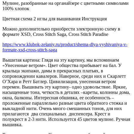
Мулине, разобранные на органайзере с цветными символами
100% хлопок
Цветная схема 2 иглы для вышивания Инструкция
Можно дополнительно приобрести электронную схему в
формате XSD, Cross Stitch Saga, Cross Stitch Paradise
https://www.klubok-zelaniy.ru/product/shema-dlya-vyshivaniya-v-
formate-xsd-cross-stitch-saga
Вышитая картина: Глядя на эту картину, мы вспоминаем
«Унесенные ветром». Цвет общества прибывает на бал. У
крыльца экипажи, дамы в прекрасных платьях, в
сопровождении кавалеров. Наверное, среди них и Скарлетт
О’Хара и Ретт Батлер. Цивилизация, унесенная ветром
перемен. Вышивать эту картину- одно удовольствие. Яркие,
насыщенные тона, четкость в деталях –кареты, колонны дома,
окна, балконы. Интересная обшивка, ее особенность –
проложенные параллельно разные цвета обратного стежка и
выкладной нити. Очень много смешанных тонов, для них
прилагаются
два специальных
диспенсера. Крест и
полукрест в 2-3 нити. Используется 45 цветов мулине. Ручная
вышивка.