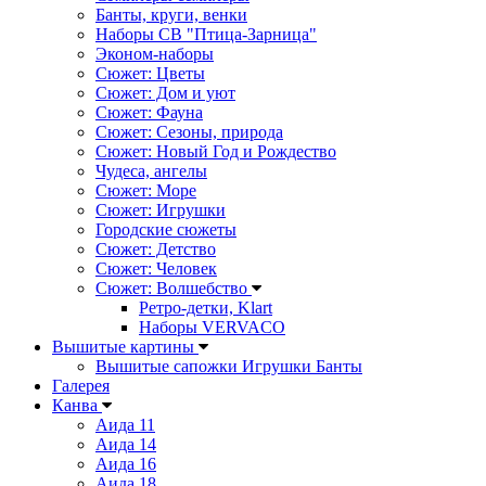
Банты, круги, венки
Наборы СВ "Птица-Зарница"
Эконом-наборы
Сюжет: Цветы
Сюжет: Дом и уют
Сюжет: Фауна
Сюжет: Сезоны, природа
Сюжет: Новый Год и Рождество
Чудеса, ангелы
Сюжет: Море
Сюжет: Игрушки
Городские сюжеты
Сюжет: Детство
Сюжет: Человек
Сюжет: Волшебство
Ретро-детки, Klart
Наборы VERVACO
Вышитые картины
Вышитые сапожки Игрушки Банты
Галерея
Канва
Аида 11
Аида 14
Аида 16
Аида 18