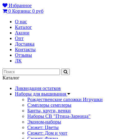
Избранное
0
Корзина:
0 руб
О нас
Каталог
Акции
Опт
Доставка
Контакты
Отзывы
ЛК
Каталог
Ликвидация остатков
Наборы для вышивания
Рождественские сапожки Игрушки
Сэмплеры семплеры
Банты, круги, венки
Наборы СВ "Птица-Зарница"
Эконом-наборы
Сюжет: Цветы
Сюжет: Дом и уют
Сюжет: Фауна