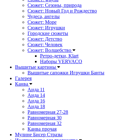
Сюжет: Сезоны, природа
Сюжет: Новый Год и Рождество
Чудеса, ангелы
Сюжет: Море
Сюжет: Игрушки
Городские сюжеты
Сюжет: Детство
Сюжет: Человек
Сюжет: Волшебство
Ретро-детки, Klart
Наборы VERVACO
Вышитые картины
Вышитые сапожки Игрушки Банты
Галерея
Канва
Аида 11
Аида 14
Аида 16
Аида 18
Равномерная 27-28
Равномерная 30
Равномерная 32
Канва прочая
Мулине Бисер Стразы