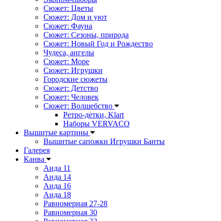
Сюжет: Цветы
Сюжет: Дом и уют
Сюжет: Фауна
Сюжет: Сезоны, природа
Сюжет: Новый Год и Рождество
Чудеса, ангелы
Сюжет: Море
Сюжет: Игрушки
Городские сюжеты
Сюжет: Детство
Сюжет: Человек
Сюжет: Волшебство
Ретро-детки, Klart
Наборы VERVACO
Вышитые картины
Вышитые сапожки Игрушки Банты
Галерея
Канва
Аида 11
Аида 14
Аида 16
Аида 18
Равномерная 27-28
Равномерная 30