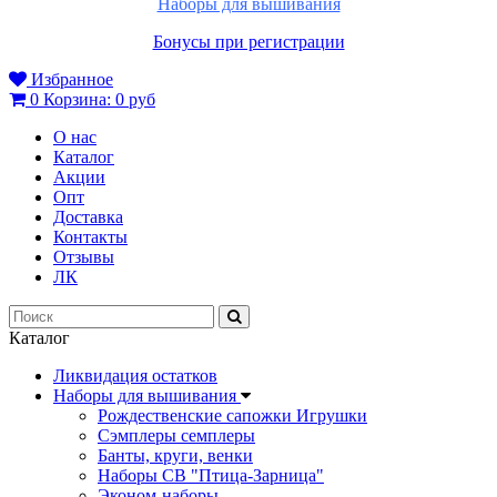
Наборы для вышивания
Бонусы при регистрации
Избранное
0
Корзина:
0 руб
О нас
Каталог
Акции
Опт
Доставка
Контакты
Отзывы
ЛК
Каталог
Ликвидация остатков
Наборы для вышивания
Рождественские сапожки Игрушки
Сэмплеры семплеры
Банты, круги, венки
Наборы СВ "Птица-Зарница"
Эконом-наборы