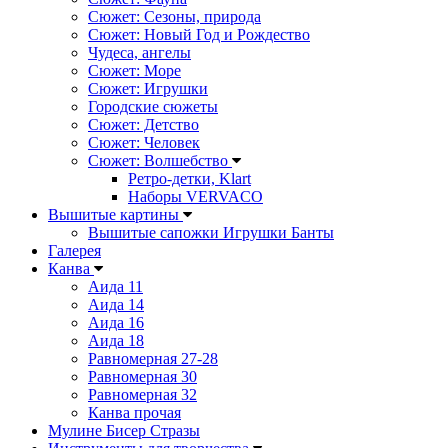
Сюжет: Сезоны, природа
Сюжет: Новый Год и Рождество
Чудеса, ангелы
Сюжет: Море
Сюжет: Игрушки
Городские сюжеты
Сюжет: Детство
Сюжет: Человек
Сюжет: Волшебство
Ретро-детки, Klart
Наборы VERVACO
Вышитые картины
Вышитые сапожки Игрушки Банты
Галерея
Канва
Аида 11
Аида 14
Аида 16
Аида 18
Равномерная 27-28
Равномерная 30
Равномерная 32
Канва прочая
Мулине Бисер Стразы