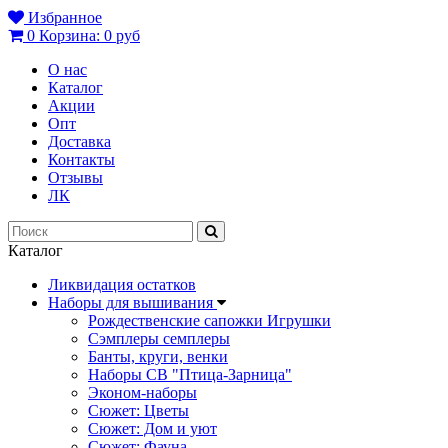
Избранное
0
Корзина:
0 руб
О нас
Каталог
Акции
Опт
Доставка
Контакты
Отзывы
ЛК
Каталог
Ликвидация остатков
Наборы для вышивания
Рождественские сапожки Игрушки
Сэмплеры семплеры
Банты, круги, венки
Наборы СВ "Птица-Зарница"
Эконом-наборы
Сюжет: Цветы
Сюжет: Дом и уют
Сюжет: Фауна