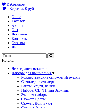
Избранное
0
Корзина:
0 руб
О нас
Каталог
Акции
Опт
Доставка
Контакты
Отзывы
ЛК
Каталог
Ликвидация остатков
Наборы для вышивания
Рождественские сапожки Игрушки
Сэмплеры семплеры
Банты, круги, венки
Наборы СВ "Птица-Зарница"
Эконом-наборы
Сюжет: Цветы
Сюжет: Дом и уют
Сюжет: Фауна