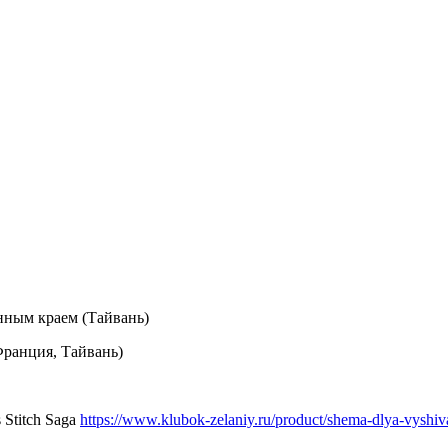
анным краем (Тайвань)
Франция, Тайвань)
Stitch Saga
https://www.klubok-zelaniy.ru/product/shema-dlya-vyshiva