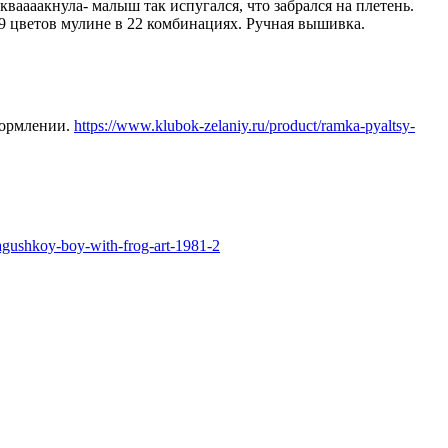
ваааакнула- малыш так испугался, что забрался на плетень.
9 цветов мулине в 22 комбинациях. Ручная вышивка.
формлении.
https://www.klubok-zelaniy.ru/product/ramka-pyaltsy-
yagushkoy-boy-with-frog-art-1981-2