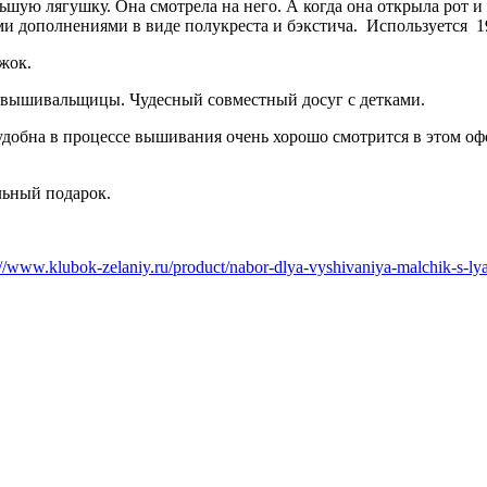
ую лягушку. Она смотрела на него. А когда она открыла рот и к
и дополнениями в виде полукреста и бэкстича. Используется 1
ежок.
 вышивальщицы. Чудесный совместный досуг с детками.
удобна в процессе вышивания очень хорошо смотрится в этом о
льный подарок.
://www.klubok-zelaniy.ru/product/nabor-dlya-vyshivaniya-malchik-s-l