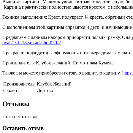
Вышитая картина. Мальчик увидел в траве такую зеленую, больш
Картина практически полностью шьются крестом, с небольшим
Техника выполнения: Крест, полукрест, ¼ креста, обратный ст
С выполнением этой картины справятся и дети, и начинающие
Предлагаем с данным набором приобрести пяльцы-рамку. Она 
oval-13-h-18-sm-art-pho-050-2
Прекрасно подходит для оформления интерьера дома, замечате
Производитель: Клубок желаний
По мотивам Хумель.
Также вы можете приобрести готовую вышитую картину
https
Производитель:
Клубок Желаний
Сюжет:
Детство
Отзывы
Пока нет отзывов
Оставить отзыв