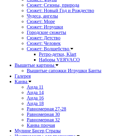
Сюжет: Сезоны, природа
Сюжет: Новый Год и Рождество
Чудеса, ангелы
Сюжет: Море
Сюжет: Игрушки
Городские сюжеты
Сюжет: Детство
Сюжет: Человек
Сюжет: Волшебство
Ретро-детки, Klart
Наборы VERVACO
Вышитые картины
Вышитые сапожки Игрушки Банты
Галерея
Канва
Аида 11
Аида 14
Аида 16
Аида 18
Равномерная 27-28
Равномерная 30
Равномерная 32
Канва прочая
Мулине Бисер Стразы