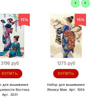
15%
15%
3196 руб
1275 руб
КУПИТЬ
КУПИТЬ
р для вышивания
Набор для вышивания
Набо
ценности Востока.
Японка Маи. Арт. 1004
Элега
Арт. 3031