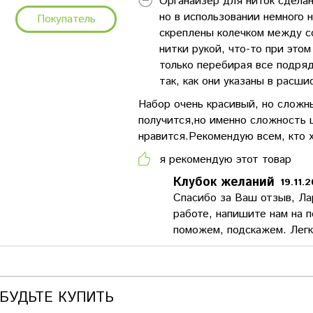
Органайзер для ниток сделан
но в использовании немного 
Покупатель
скреплены колечком между с
нитки рукой, что-то при это
только перебирая все подря
так, как они указаны в расш
Набор очень красивый, но сложны
получится,но именно сложность 
нравится.Рекомендую всем, кто 
я рекомендую этот товар
Клубок желаний
19.11.
Спасибо за Ваш отзыв, Ла
работе, напишите нам на п
поможем, подскажем. Легк
АБУДЬТЕ КУПИТЬ