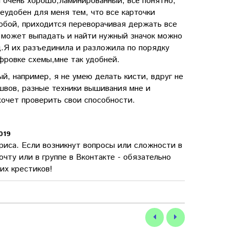
 очень хорошо,ламинированный, всё понятно,
неудобен для меня тем, что все карточки
обой, приходится переворачивая держать все
м может выпадать и найти нужный значок можно
д.Я их разъединила и разложила по порядку
ифровке схемы,мне так удобней.
й, например, я не умею делать кисти, вдруг не
швов, разные техники вышивания мне и
хочет проверить свои способности.
2019
риса. Если возникнут вопросы или сложности в
очту или в группе в Вконтакте - обязательно
их крестиков!