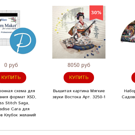
30%
0 руб
8050 руб
КУПИТЬ
КУПИТЬ
ронная схема для
Вышитая картина Мягкие
Набо
ания формат XSD,
звуки Востока Арт. 3250-1
Садов
ss Stitch Saga,
adise Сага для
в Клубок желаний