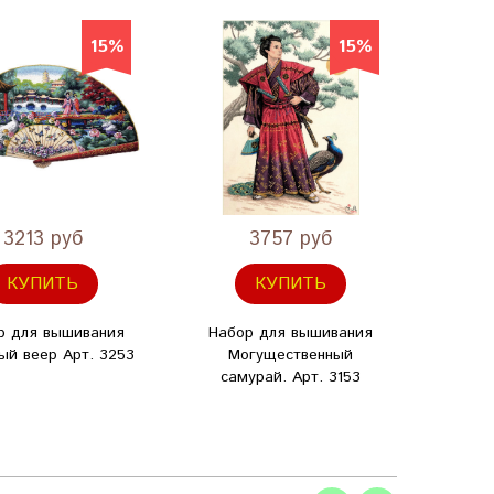
15%
15%
3213 руб
3757 руб
КУПИТЬ
КУПИТЬ
р для вышивания
Набор для вышивания
Набо
ый веер Арт. 3253
Могущественный
Драго
самурай. Арт. 3153