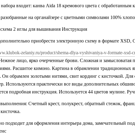
 набора входит: канва
Aida
18 кремового цвета с обработанным 
 разобранные на органайзере с цветными символами 100% хлоп
 схема 2 иглы для вышивания Инструкция
полнительно приобрести электронную схему в формате XSD, Cross 
ww.klubok-zelaniy.ru/product/shema-dlya-vyshivaniya-v-formate-xsd-cr
 Нежное лицо, ярко очерченные брови. Сложная и замысловатая 
иями. Расшитое кимоно. Картина в обрамлении традиционных яп
. Он обрамлен золотыми нитями, свит кординг с кисточкой. Дл
ер. Используются практически все виды дополнительных обшив
тся подробная инструкция. Используется 44 цветов мулине. Ру
выполнения: Счетный крест, полукрест, обратный стежок, франц
 кисточка.
но подходит для оформления интерьера дома, замечательный по
енс