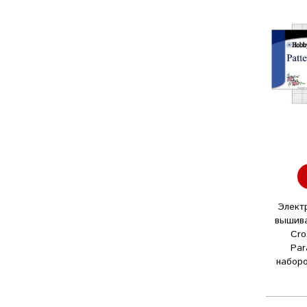
Элект
вышив
Cro
Par
наборо