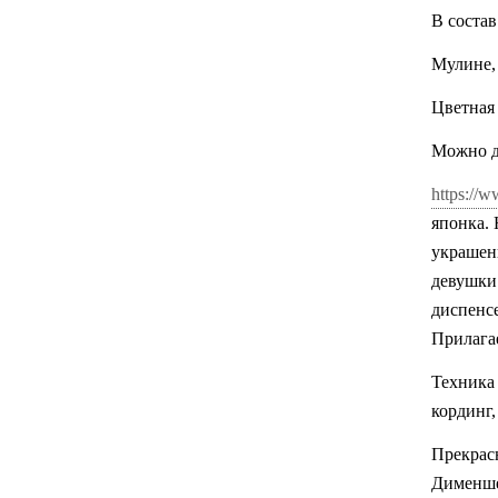
В состав
Мулине,
Цветная
Можно до
https://w
японка.
украшен
девушки
диспенс
Прилагае
Техника 
кординг,
Прекрас
Дименш