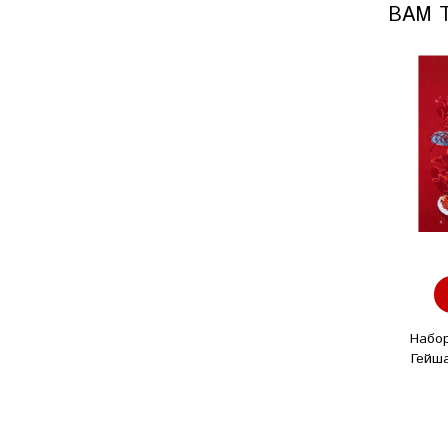
ВАМ 
Набо
Гейша