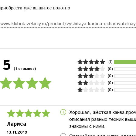
риобрести уже вышитое полотно
/www.klubok-zelaniy.ru/product/vyshitaya-kartina-ocharovatelna
5
(1)
(0)
(1 отзывов)
(0)
(0)
(0)
Хорошая, жёсткая канва,проч
описания разных техник выши
Лариса
знакомы с ними.
13.11.2019