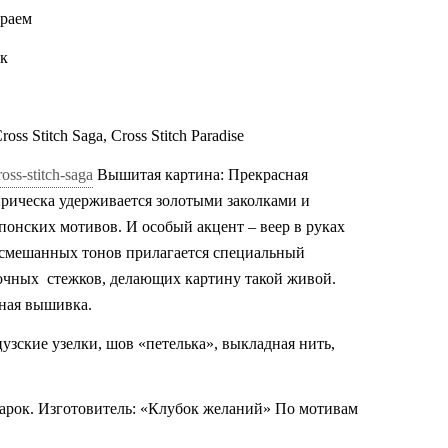
краем
ок
Stitch Saga, Cross Stitch Paradise
oss-stitch-saga
Вышитая картина: Прекрасная
прическа удерживается золотыми заколками и
онских мотивов. И особый акцент – веер в руках
я смешанных тонов прилагается специальный
очных
стежков, делающих картину такой живой.
чная вышивка.
узские узелки, шов «петелька», выкладная нить,
дарок.
Изготовитель: «Клубок желаний» По мотивам