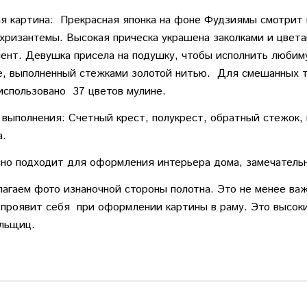
 картина: Прекрасная японка на фоне Фудзиямы смотрит н
 хризантемы. Высокая прическа украшена заколками и цвет
ент. Девушка присела на подушку, чтобы исполнить любим
, выполненный стежками золотой нитью. Для смешанных т
использовано 37 цветов мулине.
 выполнения: Счетный крест, полукрест, обратный стежок,
а.
но подходит для оформления интерьера дома, замечатель
агаем фото изнаночной стороны полотна. Это не менее важ
 проявит себя при оформлении картины в раму. Это высок
льщиц.