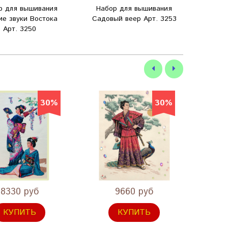
р для вышивания
Набор для вышивания
Набо
ие звуки Востока
Садовый веер Арт. 3253
М
Арт. 3250
сам
30%
30%
8330 руб
9660 руб
КУПИТЬ
КУПИТЬ