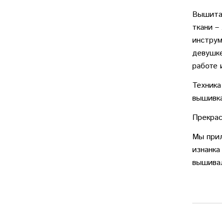
Вышитая
ткани –
инструм
девушке
работе 
Техника
вышивк
Прекрас
Мы прил
изнанка
вышива