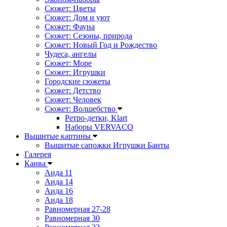
Сюжет: Цветы
Сюжет: Дом и уют
Сюжет: Фауна
Сюжет: Сезоны, природа
Сюжет: Новый Год и Рождество
Чудеса, ангелы
Сюжет: Море
Сюжет: Игрушки
Городские сюжеты
Сюжет: Детство
Сюжет: Человек
Сюжет: Волшебство
Ретро-детки, Klart
Наборы VERVACO
Вышитые картины
Вышитые сапожки Игрушки Банты
Галерея
Канва
Аида 11
Аида 14
Аида 16
Аида 18
Равномерная 27-28
Равномерная 30