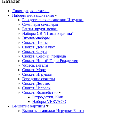
Каталог
Ликвидация остатков
Наборы для вышивания
Рождественские сапожки Игрушки
Сэмплеры семплеры
Банты, круги, венки
Наборы СВ "Птица-Зарница"
Эконом-наборы
Сюжет: Цветы
Сюжет: Дом и уют
Сюжет: Фауна
Сюжет: Сезоны, природа
Сюжет: Новый Год и Рождество
Чудеса, ангелы
Сюжет: Море
Сюжет: Игрушки
Городские сюжеты
Сюжет: Детство
Сюжет: Человек
Сюжет: Волшебство
Ретро-детки, Klart
Наборы VERVACO
Вышитые картины
Вышитые сапожки Игрушки Банты