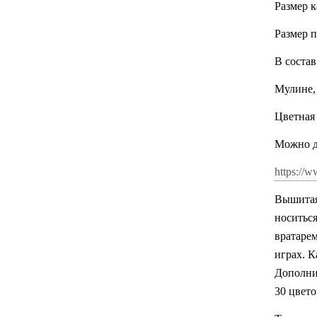
Размер к
Размер п
В состав
Мулине,
Цветная
Можно до
https://w
Вышитая 
носиться
вратаре
играх. 
Дополни
30 цвето