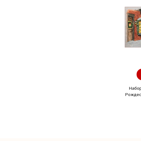
Набо
Рождес