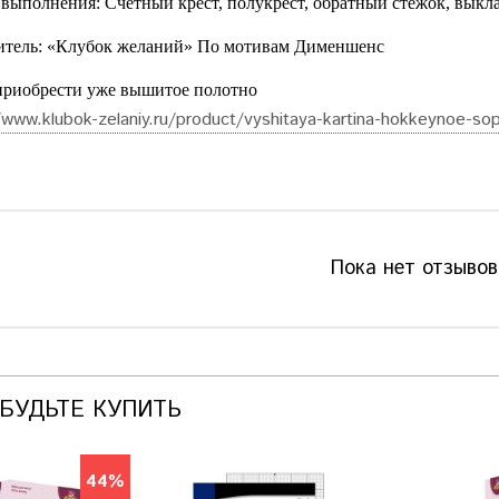
выполнения: Счетный крест, полукрест, обратный стежок, выкл
итель: «Клубок желаний» По мотивам Дименшенс
риобрести уже вышитое полотно
/www.klubok-zelaniy.ru/product/vyshitaya-kartina-hokkeynoe-sop
Пока нет отзывов
АБУДЬТЕ КУПИТЬ
44%