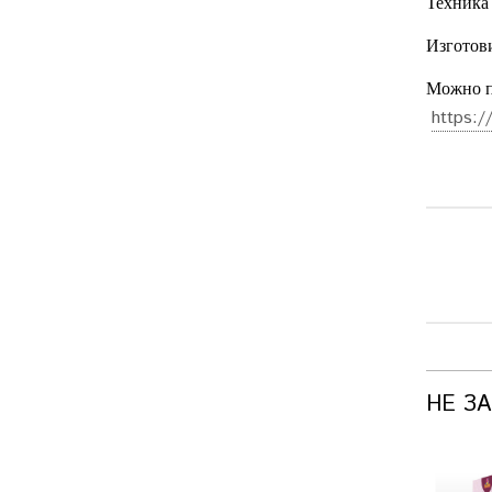
Техника 
Изготов
Можно п
https:/
НЕ З