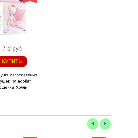
712 руб
КУПИТЬ
 для изготовления
ушек "Miadolla"
ошечка Холли