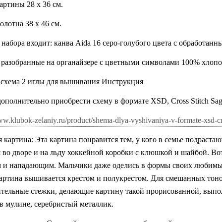
артины 28 х 36 см.
олотна 38 х 46 см.
 набора входит: канва
Aida
16 серо-голубого цвета с обработанн
 разобранные на органайзере с цветными символами 100% хлоп
 схема 2 иглы для вышивания Инструкция
полнительно приобрести схему в формате XSD, Cross Stitch Saga, 
ww.klubok-zelaniy.ru/product/shema-dlya-vyshivaniya-v-formate-xsd-cr
картина: Эта картина понравится тем, у кого в семье подрастаю
 во дворе и на льду хоккейной коробки с клюшкой и шайбой. Во
м и нападающим. Мальчики даже оделись в формы своих любимых
Картина вышивается крестом и полукрестом. Для смешанных тоно
тельные стежки, делающие картину такой прорисованной, вып
в мулине, серебристый металлик.