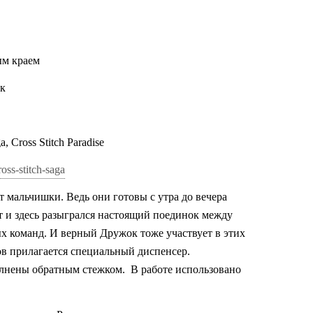
ым краем
ок
Cross Stitch Paradise
oss-stitch-saga
т мальчишки. Ведь они готовы с утра до вечера
т и здесь разыгрался настоящий поединок между
 команд. И верный Дружок тоже участвует в этих
в прилагается специальный диспенсер.
олнены обратным стежком.
В работе использовано