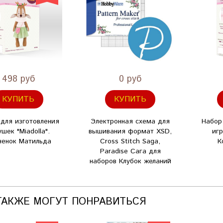
498 руб
0 руб
КУПИТЬ
КУПИТЬ
для изготовления
Электронная схема для
Набор
ушек "Miadolla".
вышивания формат XSD,
игр
ненок Матильда
Cross Stitch Saga,
К
Paradise Сага для
наборов Клубок желаний
ТАКЖЕ МОГУТ ПОНРАВИТЬСЯ