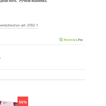
адная нить.
Ручная вышивка.
ernichestvo-art-3192-1
.
50%