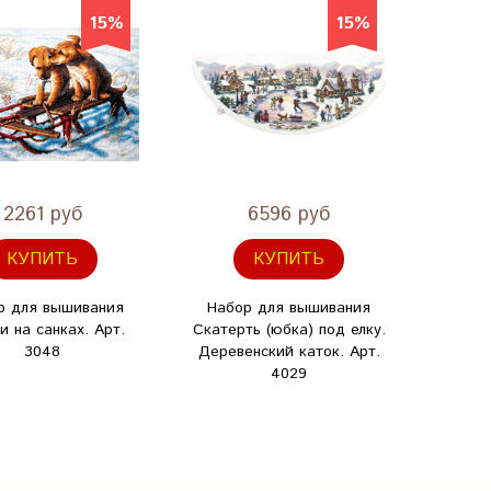
15%
15%
2261 руб
6596 руб
КУПИТЬ
КУПИТЬ
р для вышивания
Набор для вышивания
Набо
 на санках. Арт.
Скатерть (юбка) под елку.
Рожде
3048
Деревенский каток. Арт.
4029