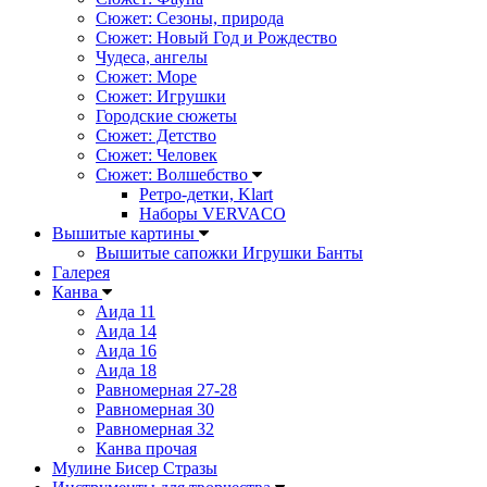
Сюжет: Сезоны, природа
Сюжет: Новый Год и Рождество
Чудеса, ангелы
Сюжет: Море
Сюжет: Игрушки
Городские сюжеты
Сюжет: Детство
Сюжет: Человек
Сюжет: Волшебство
Ретро-детки, Klart
Наборы VERVACO
Вышитые картины
Вышитые сапожки Игрушки Банты
Галерея
Канва
Аида 11
Аида 14
Аида 16
Аида 18
Равномерная 27-28
Равномерная 30
Равномерная 32
Канва прочая
Мулине Бисер Стразы