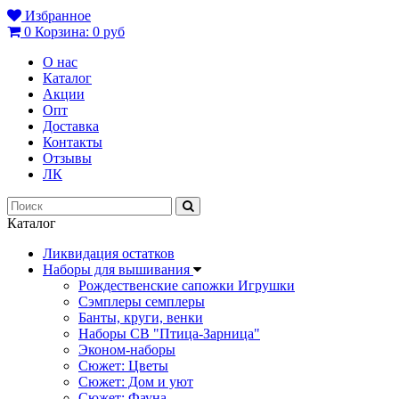
Избранное
0
Корзина:
0 руб
О нас
Каталог
Акции
Опт
Доставка
Контакты
Отзывы
ЛК
Каталог
Ликвидация остатков
Наборы для вышивания
Рождественские сапожки Игрушки
Сэмплеры семплеры
Банты, круги, венки
Наборы СВ "Птица-Зарница"
Эконом-наборы
Сюжет: Цветы
Сюжет: Дом и уют
Сюжет: Фауна