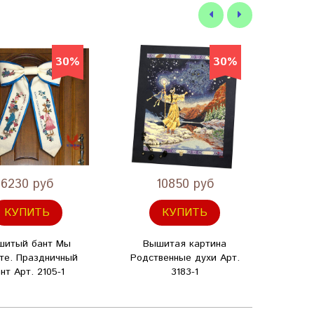
30%
30%
6230 руб
10850 руб
КУПИТЬ
КУПИТЬ
шитый бант Мы
Вышитая картина
Вы
те. Праздничный
Родственные духи Арт.
Рожде
нт Арт. 2105-1
3183-1