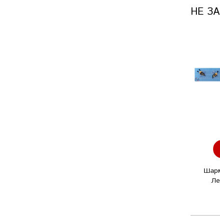
НЕ З
Шарм
Ле