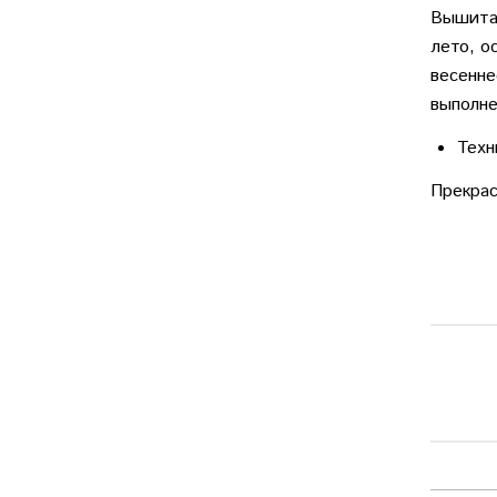
Вышитая
лето, о
весенне
выполне
Техн
Прекрас