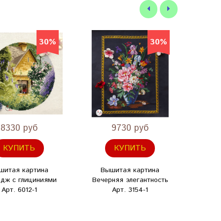
30%
30%
8330 руб
9730 руб
КУПИТЬ
КУПИТЬ
шитая картина
Вышитая картина
Вы
едж с глициниями
Вечерняя элегантность
Поц
Арт. 6012-1
Арт. 3154-1