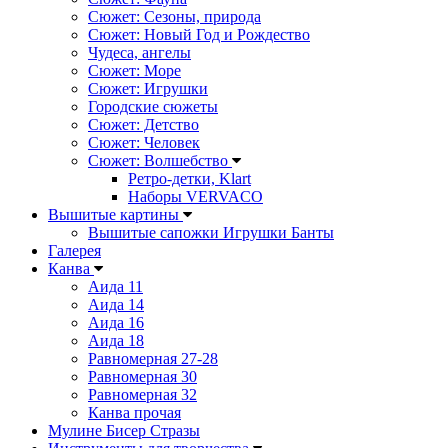
Сюжет: Сезоны, природа
Сюжет: Новый Год и Рождество
Чудеса, ангелы
Сюжет: Море
Сюжет: Игрушки
Городские сюжеты
Сюжет: Детство
Сюжет: Человек
Сюжет: Волшебство
Ретро-детки, Klart
Наборы VERVACO
Вышитые картины
Вышитые сапожки Игрушки Банты
Галерея
Канва
Аида 11
Аида 14
Аида 16
Аида 18
Равномерная 27-28
Равномерная 30
Равномерная 32
Канва прочая
Мулине Бисер Стразы