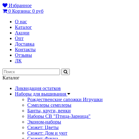
Избранное
0
Корзина:
0 руб
О нас
Каталог
Акции
Опт
Доставка
Контакты
Отзывы
ЛК
Каталог
Ликвидация остатков
Наборы для вышивания
Рождественские сапожки Игрушки
Сэмплеры семплеры
Банты, круги, венки
Наборы СВ "Птица-Зарница"
Эконом-наборы
Сюжет: Цветы
Сюжет: Дом и уют
Сюжет: Фауна