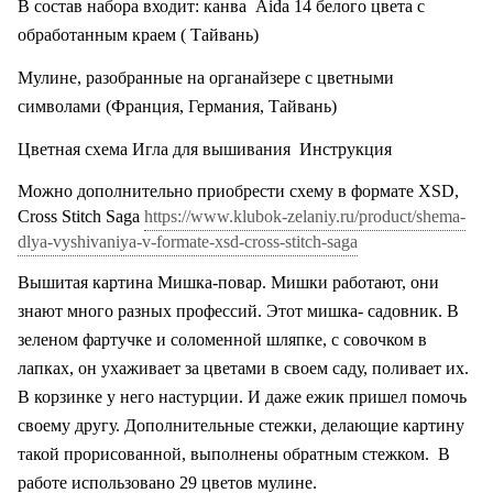
В состав набора входит: канва
Aida
14 белого цвета с
обработанным краем ( Тайвань)
Мулине, разобранные на органайзере с цветными
символами (Франция, Германия, Тайвань)
Цветная схема Игла для вышивания
Инструкция
Можно дополнительно приобрести схему в формате XSD,
Cross Stitch Saga
https://www.klubok-zelaniy.ru/product/shema-
dlya-vyshivaniya-v-formate-xsd-cross-stitch-saga
Вышитая картина Мишка-повар. Мишки работают, они
знают много разных профессий. Этот мишка- садовник. В
зеленом фартучке и соломенной шляпке, с совочком в
лапках, он ухаживает за цветами в своем саду, поливает их.
В корзинке у него настурции. И даже ежик пришел помочь
своему другу. Дополнительные стежки, делающие картину
такой прорисованной, выполнены обратным стежком.
В
работе использовано 29 цветов мулине.