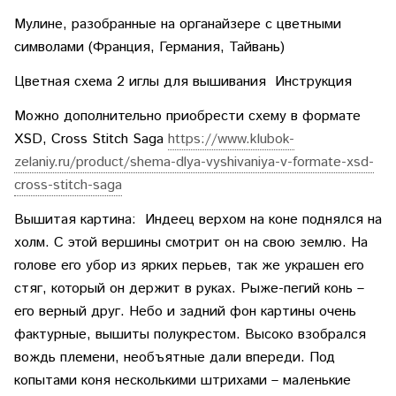
Мулине, разобранные на органайзере с цветными
символами (Франция, Германия, Тайвань)
Цветная схема 2 иглы для вышивания Инструкция
Можно дополнительно приобрести схему в формате
XSD, Cross Stitch Saga
https://www.klubok-
zelaniy.ru/product/shema-dlya-vyshivaniya-v-formate-xsd-
cross-stitch-saga
Вышитая картина: Индеец верхом на коне поднялся на
холм. С этой вершины смотрит он на свою землю. На
голове его убор из ярких перьев, так же украшен его
стяг, который он держит в руках. Рыже-пегий конь –
его верный друг. Небо и задний фон картины очень
фактурные, вышиты полукрестом. Высоко взобрался
вождь племени, необъятные дали впереди. Под
копытами коня несколькими штрихами – маленькие