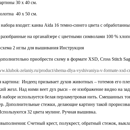
артины 30 х 40 см.
полотна
40 х 50 см.
 набора входит: канва
Aida
16 темно-синего цвета с обработанны
 разобранные на органайзере с цветными символами 100 % хлоп
 схема 2 иглы для вышивания Инструкция
полнительно приобрести схему в формате XSD, Cross Stitch Saga, 
ww.klubok-zelaniy.ru/product/shema-dlya-vyshivaniya-v-formate-xsd-cr
 картина:
Индеец призывает духов животных – тотемов его плем
ий жезл. Над ними веет дух рыси – ее изображение видно на зад
В наборе используется белая перламутровая нить. Смешанных то
ер. Дополнительные стежки, делающие картину такой прорисов
Используются 32 цвета мулине. Ручная вышивка.
выполнения: Счетный крест, полукрест, обратный стежок, выкла