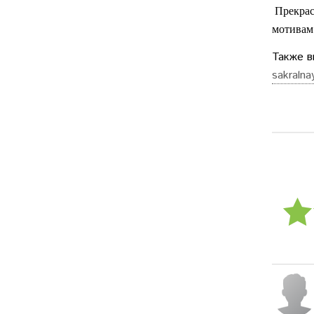
Прекрас
мотивам
Также в
sakralna