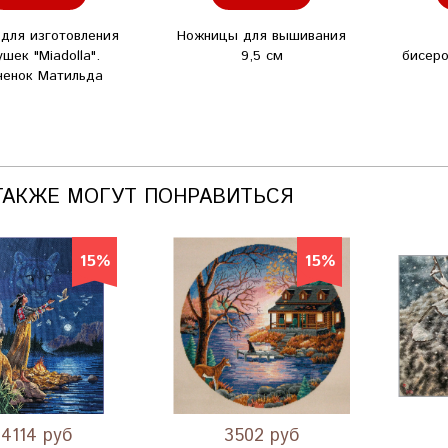
для изготовления
Ножницы для вышивания
ушек "Miadolla".
9,5 см
бисеро
ненок Матильда
ТАКЖЕ МОГУТ ПОНРАВИТЬСЯ
15%
15%
4114 руб
3502 руб