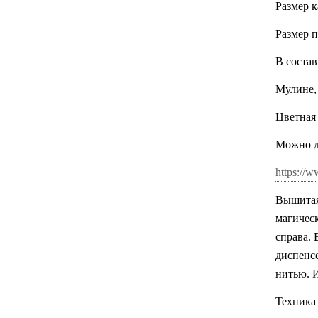
Размер к
Размер 
В состав
Мулине,
Цветная
Можно до
https://w
Вышитая
магическ
справа. 
диспенс
нитью. 
Техника 