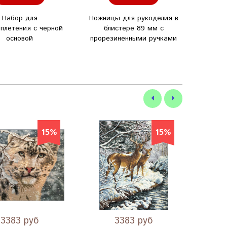
Набор для
Ножницы для рукоделия в
Элект
плетения с черной
блистере 89 мм с
вышив
основой
прорезиненными ручками
Cr
Pa
набор
15%
15%
3383 руб
3383 руб