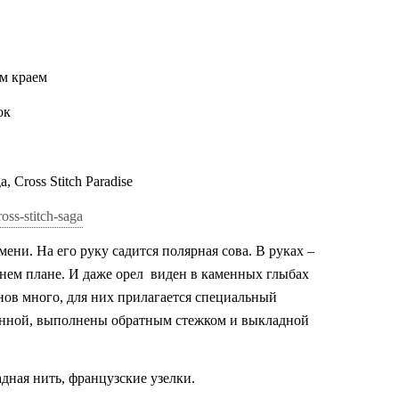
м краем
ок
Cross Stitch Paradise
oss-stitch-saga
ени. На его руку садится полярная сова. В руках –
нем плане. И даже орел
виден в каменных глыбах
нов много, для них прилагается специальный
анной, выполнены обратным стежком и выкладной
дная нить, французские узелки.