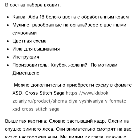
В состав набора входит:
Канва Aida 18 белого цвета с обработанным краем
Мулине, разобранные на органайзере с цветными
символами
Цветная схема
Игла для вышивания
Инструкция
Производитель: Клубок желаний По мотивам
Дименшенс
Можно дополнительно приобрести схему в фомате
XSD, Cross Stitch Saga
https://www.klubok-
zelaniy.ru/product/shema-dlya-vyshivaniya-v-formate-
xsd-cross-stitch-saga
Вышитая картина: Словно застывший кадр. Олени на
опушке зимнего леса. Они внимательно смотрят на вас,
чутко насторожив уши. Мы видим их глаза, влажные