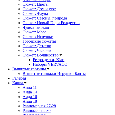
Сюжет: Цветы
Сюжет: Дом и уют
Сюжет: Фауна
Сюжет: Сезоны, природа
Сюжет: Новый Год и Рождество
Чудеса, ангелы
Сюжет: Море
Сюжет: Игрушки
Городские сюжеты
Сюжет: Детство
Сюжет: Человек
Сюжет: Волшебство
Ретро-детки, Klart
Наборы VERVACO
Вышитые картины
Вышитые сапожки Игрушки Банты
Галерея
Канва
Аида 11
Аида 14
Аида 16
Аида 18
Равномерная 27-28
Равномерная 30