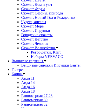
Сюжет: Цветы
Сюжет: Дом и уют
Сюжет: Фауна
Сюжет: Сезоны, природа
Сюжет: Новый Год и Рождество
Чудеса, ангелы
Сюжет: Море
Сюжет: Игрушки
Городские сюжеты
Сюжет: Детство
Сюжет: Человек
Сюжет: Волшебство
Ретро-детки, Klart
Наборы VERVACO
Вышитые картины
Вышитые сапожки Игрушки Банты
Галерея
Канва
Аида 11
Аида 14
Аида 16
Аида 18
Равномерная 27-28
Равномерная 30
Равномерная 32