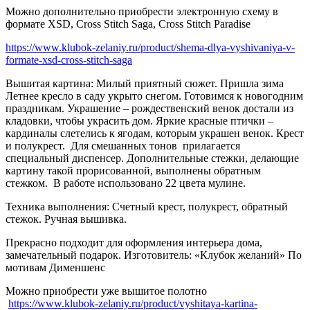
Можно дополнительно приобрести электронную схему в
формате XSD, Cross Stitch Saga, Cross Stitch Paradise
https://www.klubok-zelaniy.ru/product/shema-dlya-vyshivaniya-v-
formate-xsd-cross-stitch-saga
Вышитая картина: Милый приятный сюжет. Пришла зима
Летнее кресло в саду укрыто снегом. Готовимся к новогодним
праздникам. Украшение – рождественский венок достали из
кладовки, чтобы украсить дом. Яркие красные птички –
кардиналы слетелись к ягодам, которым украшен венок. Крест
и полукрест.
Для смешанных тонов
прилагается
специальный диспенсер. Дополнительные стежки, делающие
картину такой прорисованной, выполнены обратным
стежком.
В работе использовано 22 цвета мулине.
Техника выполнения: Счетный крест, полукрест, обратный
стежок. Ручная вышивка.
Прекрасно подходит для оформления интерьера дома,
замечательный подарок.
Изготовитель: «Клубок желаний» По
мотивам Дименшенс
Можно приобрести уже вышитое полотно
https://www.klubok-zelaniy.ru/product/vyshitaya-kartina-