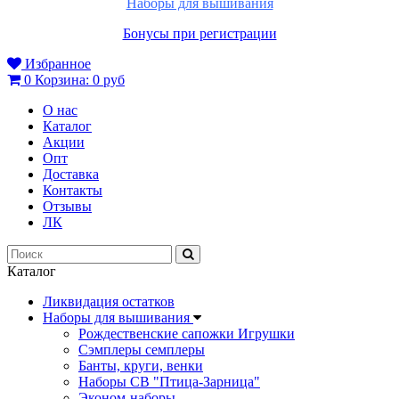
Наборы для вышивания
Бонусы при регистрации
Избранное
0
Корзина:
0 руб
О нас
Каталог
Акции
Опт
Доставка
Контакты
Отзывы
ЛК
Каталог
Ликвидация остатков
Наборы для вышивания
Рождественские сапожки Игрушки
Сэмплеры семплеры
Банты, круги, венки
Наборы СВ "Птица-Зарница"
Эконом-наборы