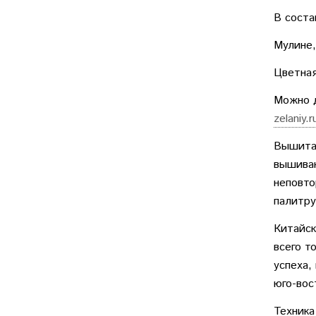
В соста
Мулине,
Цветная
Можно д
zelaniy.
Вышитая
вышиваю
неповто
палитру
Китайск
всего т
успеха,
юго-вос
Техника