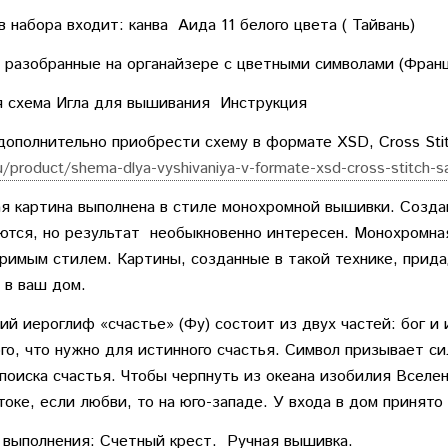
в набора входит: канва Аида 11 белого цвета ( Тайвань)
 разобранные на органайзере с цветными символами (Франц
 схема Игла для вышивания Инструкция
ополнительно приобрести схему в формате XSD, Cross Sti
ru/product/shema-dlya-vyshivaniya-v-formate-xsd-cross-stitch-s
 картина выполнена в стиле монохромной вышивки. Создан
тся, но результат необыкновенно интересен. Монохромна
римым стилем. Картины, созданные в такой технике, прид
 в ваш дом.
ий иероглиф «счастье» (Фу) состоит из двух частей: бог и
ого, что нужно для истинного счастья. Символ призывает 
 поиска счастья. Чтобы черпнуть из океана изобилия Вселе
токе, если любви, то на юго-западе. У входа в дом принят
 выполнения: Счетный крест. Ручная вышивка.