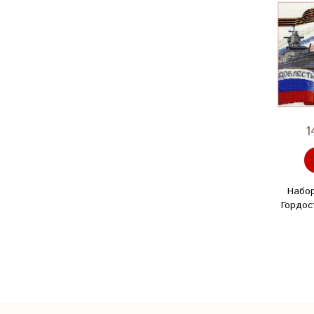
1
Набо
Гордос