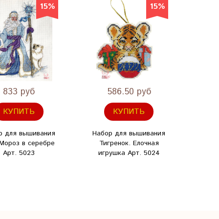
15%
15%
833 руб
586.50 руб
КУПИТЬ
КУПИТЬ
р для вышивания
Набор для вышивания
Набо
Мороз в серебре
Тигренок. Елочная
Зимня
Арт. 5023
игрушка Арт. 5024
игр