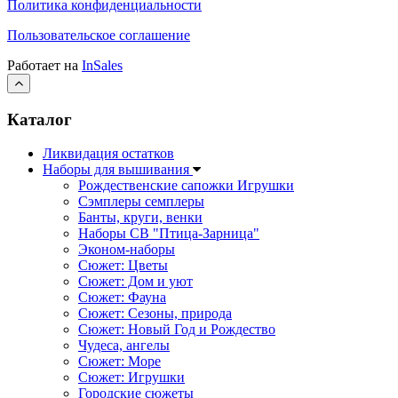
Политика конфиденциальности
Пользовательское соглашение
Работает на
InSales
Каталог
Ликвидация остатков
Наборы для вышивания
Рождественские сапожки Игрушки
Сэмплеры семплеры
Банты, круги, венки
Наборы СВ "Птица-Зарница"
Эконом-наборы
Сюжет: Цветы
Сюжет: Дом и уют
Сюжет: Фауна
Сюжет: Сезоны, природа
Сюжет: Новый Год и Рождество
Чудеса, ангелы
Сюжет: Море
Сюжет: Игрушки
Городские сюжеты