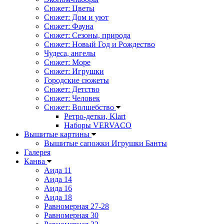
Сюжет: Цветы
Сюжет: Дом и уют
Сюжет: Фауна
Сюжет: Сезоны, природа
Сюжет: Новый Год и Рождество
Чудеса, ангелы
Сюжет: Море
Сюжет: Игрушки
Городские сюжеты
Сюжет: Детство
Сюжет: Человек
Сюжет: Волшебство
Ретро-детки, Klart
Наборы VERVACO
Вышитые картины
Вышитые сапожки Игрушки Банты
Галерея
Канва
Аида 11
Аида 14
Аида 16
Аида 18
Равномерная 27-28
Равномерная 30