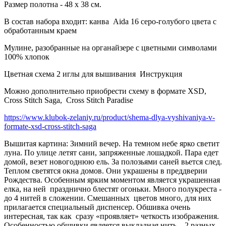
Размер полотна - 48 х 38 см.
В состав набора входит: канва
Aida
16 серо-голубого цвета с
обработанным краем
Мулине, разобранные на органайзере с цветными символами
100% хлопок
Цветная схема 2 иглы для вышивания
Инструкция
Можно дополнительно приобрести схему в формате XSD,
Cross Stitch Saga,
Cross Stitch Paradise
https://www.klubok-zelaniy.ru/product/shema-dlya-vyshivaniya-v-
formate-xsd-cross-stitch-saga
Вышитая картина: Зимний вечер. На темном небе ярко светит
луна. По улице летят сани, запряженные лошадкой. Пара едет
домой, везет новогоднюю ель. За полозьями саней вьется след.
Теплом светятся окна домов. Они украшены в преддверии
Рождества. Особенным ярким моментом является украшенная
елка, на ней
празднично блестят огоньки. Много полукреста -
до 4 нитей в сложении. Смешанных
цветов много, для них
прилагается специальный диспенсер. Обшивка очень
интересная, так как
сразу «проявляет» четкость изображения.
Особенностью обшивки является выкладная нить – 2 разных