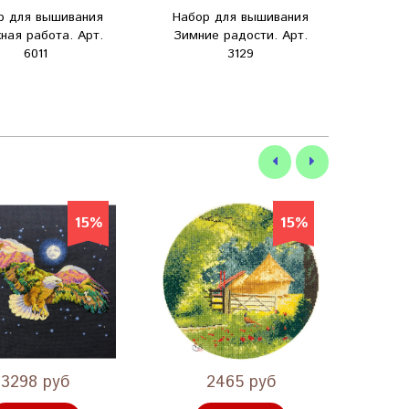
р для вышивания
Набор для вышивания
Набо
ная работа. Арт.
Зимние радости. Арт.
Ката
6011
3129
15%
15%
3298 руб
2465 руб