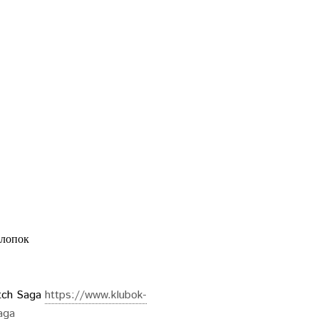
хлопок
tch Saga
https://www.klubok-
aga