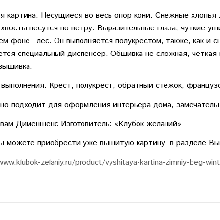
 картина: Несущиеся во весь опор кони. Снежные хлопья 
 хвосты несутся по ветру. Выразительные глаза, чуткие уш
ем фоне –лес. Он выполняется полукрестом, также, как и с
ется специальный диспенсер. Обшивка не сложная, четкая 
вышивка.
 выполнения: Крест, полукрест, обратный стежок, французс
но подходит для оформления интерьера дома, замечатель
вам Дименшенс Изготовитель: «Клубок желаний»
вы можете приобрести уже вышитую картину в разделе 
www.klubok-zelaniy.ru/product/vyshitaya-kartina-zimniy-beg-wint