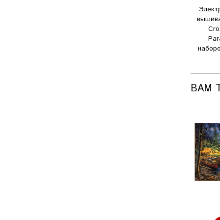
Элект
вышив
Cro
Par
наборо
ВАМ 