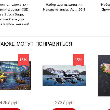
ронная схема для
Набор для вышивания
Набо
ания формат XSD,
Накануне зимы. Арт. 3019
Друж
ss Stitch Saga,
adise Сага для
в Клубок желаний
ТАКЖЕ МОГУТ ПОНРАВИТЬСЯ
15%
15%
4267 руб
2737 руб