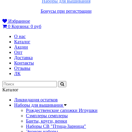
Наборы для вышивания
Бонусы при регистрации
Избранное
0
Корзина:
0 руб
О нас
Каталог
Акции
Опт
Доставка
Контакты
Отзывы
ЛК
Каталог
Ликвидация остатков
Наборы для вышивания
Рождественские сапожки Игрушки
Сэмплеры семплеры
Банты, круги, венки
Наборы СВ "Птица-Зарница"
Эконом-наборы