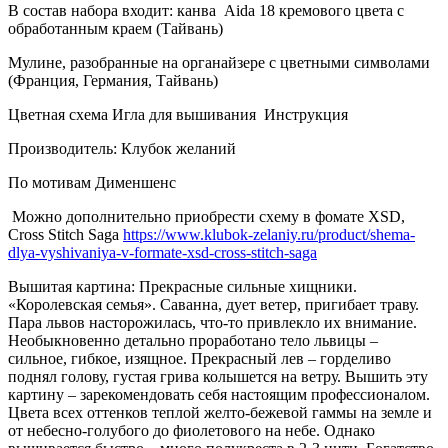
В состав набора входит: канва Aida 18 кремового цвета с
обработанным краем (Тайвань)
Мулине, разобранные на органайзере с цветными символами
(Франция, Германия, Тайвань)
Цветная схема Игла для вышивания Инструкция
Производитель: Клубок желаний
По мотивам Дименшенс
Можно дополнительно приобрести схему в фомате XSD,
Cross Stitch Saga
https://www.klubok-zelaniy.ru/product/shema-
dlya-vyshivaniya-v-formate-xsd-cross-stitch-saga
Вышитая картина: Прекрасные сильные хищники.
«Королевская семья». Саванна, дует ветер, пригибает траву.
Пара львов насторожилась, что-то привлекло их внимание.
Необыкновенно детально проработано тело львицы –
сильное, гибкое, изящное. Прекрасный лев – горделиво
поднял голову, густая грива колышется на ветру. Вышить эту
картину – зарекомендовать себя настоящим профессионалом.
Цвета всех оттенков теплой желто-бежевой гаммы на земле и
от небесно-голубого до фиолетового на небе. Однако