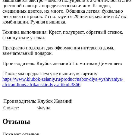
вышивается быстро – много полукреста в 2-3 нити. Богатство
цветовой палитры определяется наличием блэндов,
смешанных цветов, их много. Обшивка легкая, буквально
несколько штрихов. Используется 29 цветов мулине и 47 их
комбинации. Ручная вышивка.
Техника выполнения: Крест, полукрест, обратный стежок,
французские узелки.
Прекрасно подходит для оформления интерьера дома,
замечательный подарок.
Производитель: Клубок желаний По мотивам Дименшенс
Также мы предлагаем уже вышитую картину
https://www.klubok-zelaniy.ru/product/nabor-dlya-vyshivaniya-
african-lions-afrikanskie-lvy-artikul-3866
Производитель:
Клубок Желаний
Сюжет:
Фауна
Отзывы
Пока нет отзывов