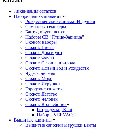
Каталог
Ликвидация остатков
Наборы для вышивания
Рождественские сапожки Игрушки
Сэмплеры семплеры
Банты, круги, венки
Наборы СВ "Птица-Зарница"
Эконом-наборы
Сюжет: Цветы
Сюжет: Дом и уют
Сюжет: Фауна
Сюжет: Сезоны, природа
Сюжет: Новый Год и Рождество
Чудеса, ангелы
Сюжет: Море
Сюжет: Игрушки
Городские сюжеты
Сюжет: Детство
Сюжет: Человек
Сюжет: Волшебство
Ретро-детки, Klart
Наборы VERVACO
Вышитые картины
Вышитые сапожки Игрушки Банты