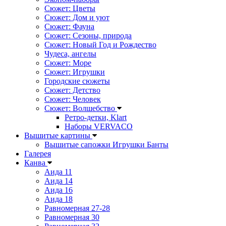
Сюжет: Цветы
Сюжет: Дом и уют
Сюжет: Фауна
Сюжет: Сезоны, природа
Сюжет: Новый Год и Рождество
Чудеса, ангелы
Сюжет: Море
Сюжет: Игрушки
Городские сюжеты
Сюжет: Детство
Сюжет: Человек
Сюжет: Волшебство
Ретро-детки, Klart
Наборы VERVACO
Вышитые картины
Вышитые сапожки Игрушки Банты
Галерея
Канва
Аида 11
Аида 14
Аида 16
Аида 18
Равномерная 27-28
Равномерная 30