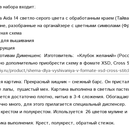
в набора входит:
а Aida 14 светло-серого цвета с обработанным краем (Тайва
не, разобранные на органайзере с цветными символами (Фр
ная схема
 для вышивания
рукция
отивам Дименшенс Изготовитель: «Клубок желаний» (Росс
о дополнительно приобрести схему в фомате XSD, Cross S
niy.ru/product/shema-dlya-vyshivaniya-v-formate-xsd-cross-stit
 картина: Прекрасный хищник – снежный барс. Он присталь
лапы, пушистый мех. Картина выполнена в светлых пастел
тся достаточно плотно, нитью в 3-4 сложения. Обогащаю
чно много, для этого прилагается специальный диспенсер. 
крестом и полукрестом. Используется 26 цветов мулине и
ика выполнения: Крест, полукрест, обратный стежок.