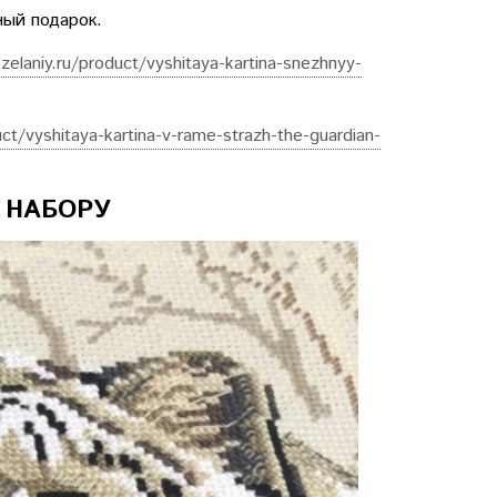
ный подарок.
zelaniy.ru/product/vyshitaya-kartina-snezhnyy-
ct/vyshitaya-kartina-v-rame-strazh-the-guardian-
 НАБОРУ