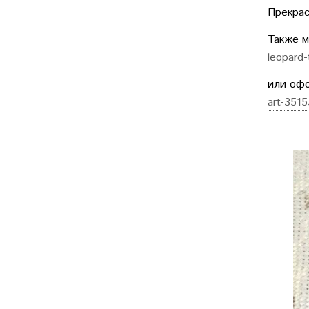
Прекрас
Также 
leopard-
или офо
art-3515