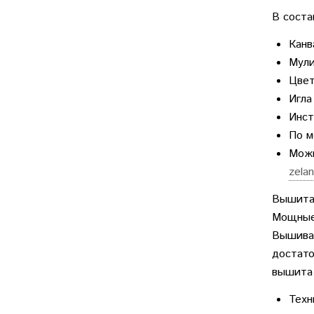
В соста
Канв
Мули
Цвет
Игла
Инст
По м
Можн
zela
Вышитая
Мощные 
Вышивае
достато
вышита 
Техн