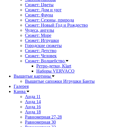
Сюжет: Цветы
Сюжет: Дом и уют
Сюжет: Фауна
Сюжет: Сезоны, природа
Сюжет: Новый Год и Рождество
Чудеса, ангелы
Сюжет: Море
Сюжет: Игрушки
Городские сюжеты
Сюжет: Детство
Сюжет: Человек
Сюжет: Волшебство
Ретро-детки, Klart
Наборы VERVACO
Вышитые картины
Вышитые сапожки Игрушки Банты
Галерея
Канва
Аида 11
Аида 14
Аида 16
Аида 18
Равномерная 27-28
Равномерная 30