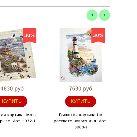
30%
30%
4830 руб
7630 руб
КУПИТЬ
КУПИТЬ
ая картина. Маяк
Вышитая картина На
Вышит
рыве. Арт. 1032-1
рассвете нового дня. Арт.
в сум
3088-1