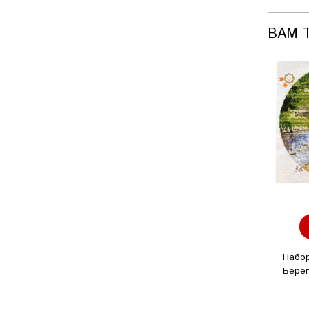
ВАМ 
Набо
Берег