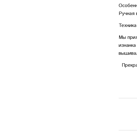
Особенн
Ручная 
Техника
Мы прил
изнанка
вышива
Прекрас