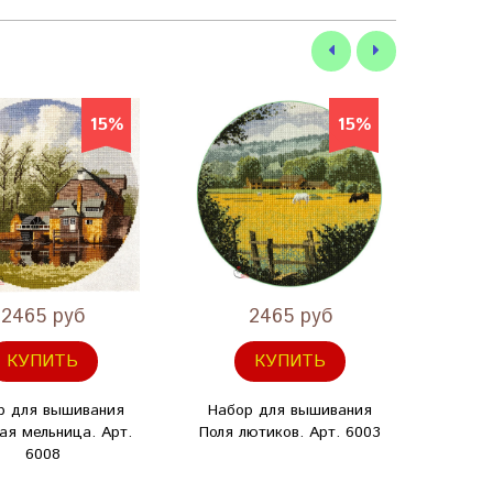
15%
15%
2465 руб
2465 руб
КУПИТЬ
КУПИТЬ
р для вышивания
Набор для вышивания
Набо
ая мельница. Арт.
Поля лютиков. Арт. 6003
Осенни
6008