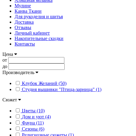
Алмазная мозаика
Мулине
Канва Ткани
Для рукоделия и шитья
Доставка
Отзывы
Личный кабинет
Накопительные скидки
Контакты
Цена
от
до
Производитель
Клубок Желаний (50)
Студия вышивки "Птица-зарница" (1)
Сюжет
Цветы (10)
Дом и уют (4)
Фауна (11)
Сезоны (6)
Религиозные сюжеты (1)