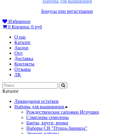
Наборы для вышивания
Бонусы при регистрации
Избранное
0
Корзина:
0 руб
О нас
Каталог
Акции
Опт
Доставка
Контакты
Отзывы
ЛК
Каталог
Ликвидация остатков
Наборы для вышивания
Рождественские сапожки Игрушки
Сэмплеры семплеры
Банты, круги, венки
Наборы СВ "Птица-Зарница"
Эконом-наборы