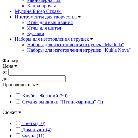
Равномерная 32
Канва прочая
Мулине Бисер Стразы
Инструменты для творчества
Иглы для вышивания
Иглы для шитья
Булавки
Наборы для изготовления игрушек
Наборы для изготовления игрушек "Miadolla"
Наборы для изготовления игрушек "Kukla Nova"
Фильтр
Цена
от
до
Производитель
Клубок Желаний (50)
Студия вышивки "Птица-зарница" (1)
Сюжет
Цветы (10)
Дом и уют (4)
Фауна (11)