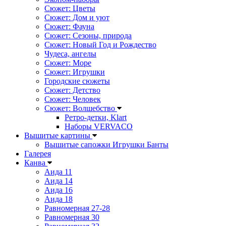
Сюжет: Цветы
Сюжет: Дом и уют
Сюжет: Фауна
Сюжет: Сезоны, природа
Сюжет: Новый Год и Рождество
Чудеса, ангелы
Сюжет: Море
Сюжет: Игрушки
Городские сюжеты
Сюжет: Детство
Сюжет: Человек
Сюжет: Волшебство
Ретро-детки, Klart
Наборы VERVACO
Вышитые картины
Вышитые сапожки Игрушки Банты
Галерея
Канва
Аида 11
Аида 14
Аида 16
Аида 18
Равномерная 27-28
Равномерная 30