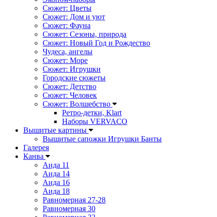
Сюжет: Цветы
Сюжет: Дом и уют
Сюжет: Фауна
Сюжет: Сезоны, природа
Сюжет: Новый Год и Рождество
Чудеса, ангелы
Сюжет: Море
Сюжет: Игрушки
Городские сюжеты
Сюжет: Детство
Сюжет: Человек
Сюжет: Волшебство
Ретро-детки, Klart
Наборы VERVACO
Вышитые картины
Вышитые сапожки Игрушки Банты
Галерея
Канва
Аида 11
Аида 14
Аида 16
Аида 18
Равномерная 27-28
Равномерная 30