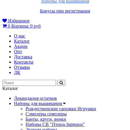
Наборы для вышивания
Бонусы при регистрации
Избранное
0
Корзина:
0 руб
О нас
Каталог
Акции
Опт
Доставка
Контакты
Отзывы
ЛК
Каталог
Ликвидация остатков
Наборы для вышивания
Рождественские сапожки Игрушки
Сэмплеры семплеры
Банты, круги, венки
Наборы СВ "Птица-Зарница"
Эконом-наборы