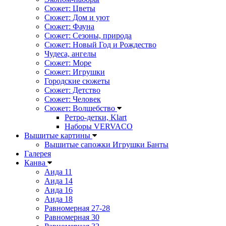
Сюжет: Цветы
Сюжет: Дом и уют
Сюжет: Фауна
Сюжет: Сезоны, природа
Сюжет: Новый Год и Рождество
Чудеса, ангелы
Сюжет: Море
Сюжет: Игрушки
Городские сюжеты
Сюжет: Детство
Сюжет: Человек
Сюжет: Волшебство
Ретро-детки, Klart
Наборы VERVACO
Вышитые картины
Вышитые сапожки Игрушки Банты
Галерея
Канва
Аида 11
Аида 14
Аида 16
Аида 18
Равномерная 27-28
Равномерная 30