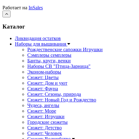
Работает на
InSales
Каталог
Ликвидация остатков
Наборы для вышивания
Рождественские сапожки Игрушки
Сэмплеры семплеры
Банты, круги, венки
Наборы СВ "Птица-Зарница"
Эконом-наборы
Сюжет: Цветы
Сюжет: Дом и уют
Сюжет: Фауна
Сюжет: Сезоны, природа
Сюжет: Новый Год и Рождество
Чудеса, ангелы
Сюжет: Море
Сюжет: Игрушки
Городские сюжеты
Сюжет: Детство
Сюжет: Человек
Сюжет: Волшебство