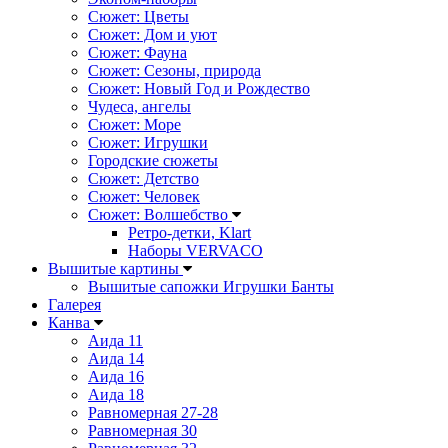
Сюжет: Цветы
Сюжет: Дом и уют
Сюжет: Фауна
Сюжет: Сезоны, природа
Сюжет: Новый Год и Рождество
Чудеса, ангелы
Сюжет: Море
Сюжет: Игрушки
Городские сюжеты
Сюжет: Детство
Сюжет: Человек
Сюжет: Волшебство
Ретро-детки, Klart
Наборы VERVACO
Вышитые картины
Вышитые сапожки Игрушки Банты
Галерея
Канва
Аида 11
Аида 14
Аида 16
Аида 18
Равномерная 27-28
Равномерная 30