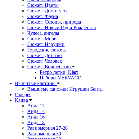
Сюжет: Цветы
Сюжет: Дом и уют
Сюжет: Фауна
Сюжет: Сезоны, природа
Сюжет: Новый Год и Рождество
Чудеса, ангелы
Сюжет: Море
Сюжет: Игрушки
Городские сюжеты
Сюжет: Детство
Сюжет: Человек
Сюжет: Волшебство
Ретро-детки, Klart
Наборы VERVACO
Вышитые картины
Вышитые сапожки Игрушки Банты
Галерея
Канва
Аида 11
Аида 14
Аида 16
Аида 18
Равномерная 27-28
Равномерная 30