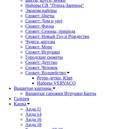
Банты, круги, венки
Наборы СВ "Птица-Зарница"
Эконом-наборы
Сюжет: Цветы
Сюжет: Дом и уют
Сюжет: Фауна
Сюжет: Сезоны, природа
Сюжет: Новый Год и Рождество
Чудеса, ангелы
Сюжет: Море
Сюжет: Игрушки
Городские сюжеты
Сюжет: Детство
Сюжет: Человек
Сюжет: Волшебство
Ретро-детки, Klart
Наборы VERVACO
Вышитые картины
Вышитые сапожки Игрушки Банты
Галерея
Канва
Аида 11
Аида 14
Аида 16
Аида 18