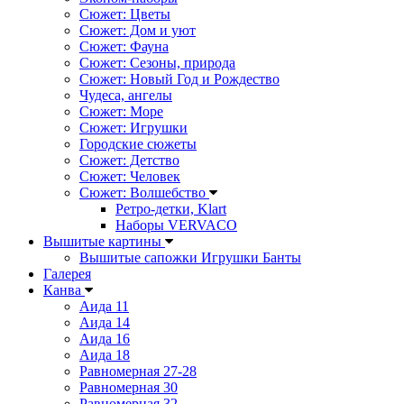
Сюжет: Цветы
Сюжет: Дом и уют
Сюжет: Фауна
Сюжет: Сезоны, природа
Сюжет: Новый Год и Рождество
Чудеса, ангелы
Сюжет: Море
Сюжет: Игрушки
Городские сюжеты
Сюжет: Детство
Сюжет: Человек
Сюжет: Волшебство
Ретро-детки, Klart
Наборы VERVACO
Вышитые картины
Вышитые сапожки Игрушки Банты
Галерея
Канва
Аида 11
Аида 14
Аида 16
Аида 18
Равномерная 27-28
Равномерная 30
Равномерная 32