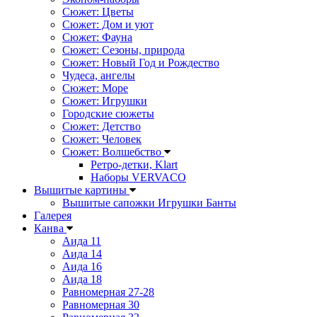
Сюжет: Цветы
Сюжет: Дом и уют
Сюжет: Фауна
Сюжет: Сезоны, природа
Сюжет: Новый Год и Рождество
Чудеса, ангелы
Сюжет: Море
Сюжет: Игрушки
Городские сюжеты
Сюжет: Детство
Сюжет: Человек
Сюжет: Волшебство
Ретро-детки, Klart
Наборы VERVACO
Вышитые картины
Вышитые сапожки Игрушки Банты
Галерея
Канва
Аида 11
Аида 14
Аида 16
Аида 18
Равномерная 27-28
Равномерная 30