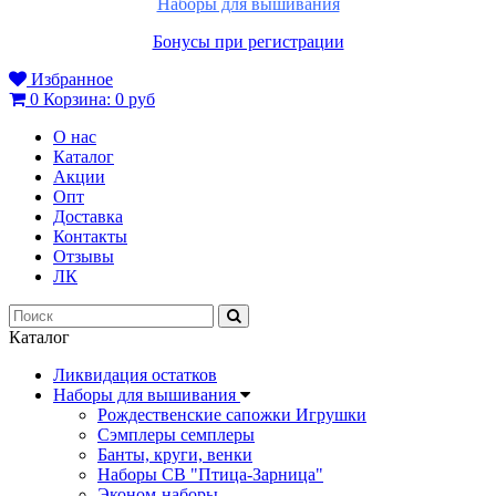
Наборы для вышивания
Бонусы при регистрации
Избранное
0
Корзина:
0 руб
О нас
Каталог
Акции
Опт
Доставка
Контакты
Отзывы
ЛК
Каталог
Ликвидация остатков
Наборы для вышивания
Рождественские сапожки Игрушки
Сэмплеры семплеры
Банты, круги, венки
Наборы СВ "Птица-Зарница"
Эконом-наборы